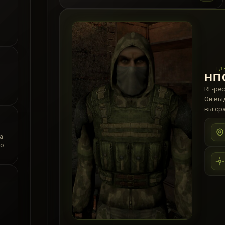
ГД
НП
RF-рес
Он выд
вы сра
а
 о