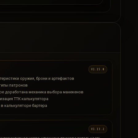
V1.15.0
теристики оружия, брони и артефактов
типы патронов
оре доработана механика выбора манекенов
изация ТТК калькулятора
 в калькуляторе бартера
V1.13.2