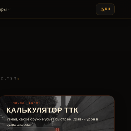
оры
RU
ACLYSM
ЧИСЛА РЕШАЮТ
КАЛЬКУЛЯТОР ТТК
Узнай, какое оружие убьёт быстрее. Сравни урон в
сухих цифрах.