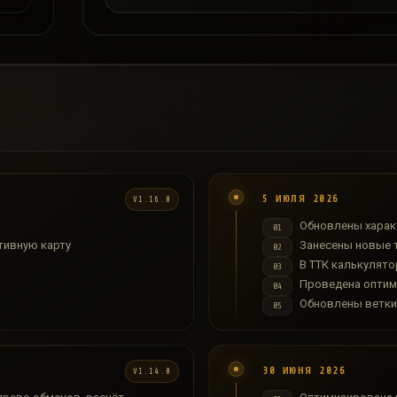
5 ИЮЛЯ 2026
V1.16.0
Обновлены харак
01
тивную карту
Занесены новые 
02
В ТТК калькулят
03
Проведена оптим
04
Обновлены ветки
05
30 ИЮНЯ 2026
V1.14.0