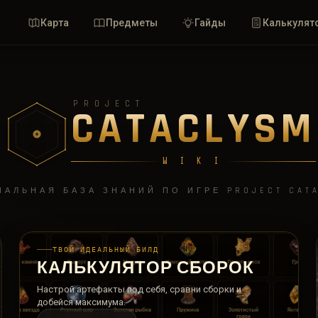
Карта
Предметы
Гайды
Калькулят
PROJECT
CATACLYSM
W I K I
АЛЬНАЯ БАЗА ЗНАНИЙ ПО ИГРЕ PROJECT CAT
ТВОЙ ИДЕАЛЬНЫЙ БИЛД
КАЛЬКУЛЯТОР СБОРОК
Настрой артефакты под себя, сравни сборки и
добейся максимума.